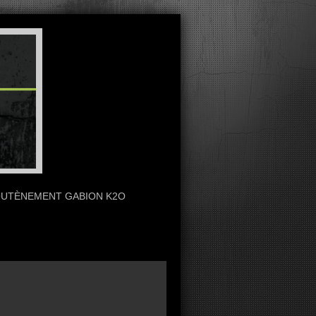
OUTÈNEMENT GABION K2O